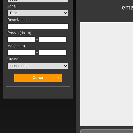
ema
Zona
Descrizione
Prezzo (da - a)
-
Mq (da - a)
-
Ordine
Cerca